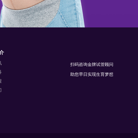
介
讯
扫码咨询金牌试管顾问
科
助您早日实现生育梦想
程
们