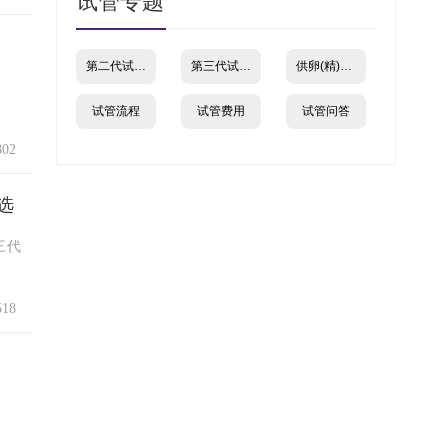
试管专题
第二代试管婴儿
第三代试管婴儿
供卵(精)试管
试管流程
试管费用
试管问答
02
选
三代
18