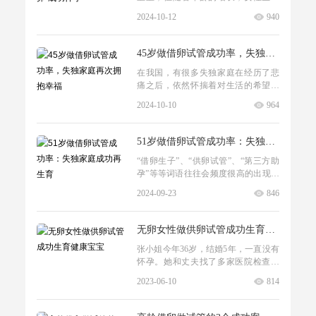
能力会逐渐下降。特别是到了50岁，
2024-10-12
940
大部分女性已经绝经，自然怀孕的可
50岁绝经了怎么做试管，这对夫妇“借卵”成功怀孕
能性几乎为零。然而，随着试管婴
45岁做借卵试管成功率，失独家庭再次拥抱幸福
在我国，有很多失独家庭在经历了悲
痛之后，依然怀揣着对生活的希望，
勇敢地尝试通过各种方式重新拥有孩
2024-10-10
964
子。在这其中，供卵技术为他们带来
了新的希望。广州传承生殖将分享一
51岁做借卵试管成功率：失独家庭成功再生育
“借卵生子”、“供卵试管”、“第三方助
孕”等等词语往往会频度很高的出现在
一些高龄生育家庭的周边，其实当下
2024-09-23
846
高龄女性做供卵试管婴儿并不是秘
密，越来越多的成功案例进一
无卵女性做供卵试管成功生育健康宝宝
45岁做借卵试管成功率，失独家庭再次拥抱幸福
张小姐今年36岁，结婚5年，一直没有
怀孕。她和丈夫找了多家医院检查，
结果发现她没有卵子。张小姐非常失
2023-06-10
814
落和无助，她曾经认为自己可以通过
自然怀孕，但现在情况变得非常严
峻。在经过多方了解和咨询后，张小