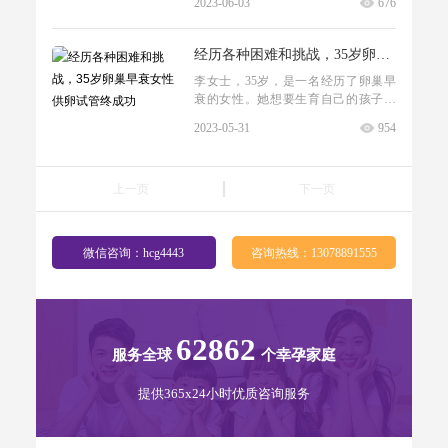
2023-06-03
676
婴儿是一个希望的选择。我是一个尝
不...
试了多次但是屡次失败的试管婴儿
者，但是最终我成功地通过供卵试管
经历各种困难和挑战，35岁卵巢早衰女性供卵试管终成功
婴儿迎来了我和我的丈夫一直渴望的
李女士，35岁，是一名经历了卵巢早
宝宝。我 28 岁，结婚已经 5 年，但始
衰的女性。她想要生育自己的孩子，
终没有怀上孩子。我和我的丈夫开始
但因为自己无法自然受孕，不得不考
寻找原因并接受检查，结果...
2023-05-31
954
虑采用辅助生殖技术。于是，她决定
尝试供卵试管婴儿。在开始治疗之
前，李女士接受了一系列的检查，以
上一页
下一页
确定她的健康状况和生育的可能性。
尽管她已经接受了多个周期的辅助生
殖治疗，但尝试成功的可能性仍然很
小。李女士接受的治疗方案包括用药...
微信咨询：hcg4443
咨询热线：13078891555
62862
服务全球
个幸孕家庭
提供365x24小时优质咨询服务