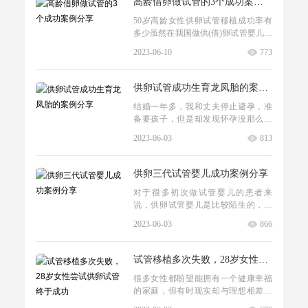
高龄借卵做试管的3个成功案例分享
姐决定尝试供卵试管生育。她通过网
50岁高龄女性供卵试管移植成功率有
络咨询和电话咨询获取了更多关于供
多少虽然在我国做供(借)卵试管婴儿是
卵试管生育的信息，并遇到了一个可
合法的，但并不是每个人想做就能做
靠的供卵机构，并虚位以待。在完...
2023-06-10
773
的。如果想做供(借)卵试管婴儿，必须
符合国家的相关规定。而50岁做供(借)
卵试管婴儿的成功率可能在30%左右。
供卵试管成功生育龙凤胎的案例分享
当然，不确定具体是多少，因为影响
结婚一年多，我和丈夫停止避孕，准
试管婴儿成功率的因素有很多，比如
备要孩子，但是却发现怀孕没那么容
女性的子宫内膜环境、医生技术等。
易。我刚满30岁，虽然不算年轻，但
因此，建议5...
2023-06-03
813
也没到高龄的程度。而且月经平时还
是比较规律的，就是量比较少，人家
都是五六天结束，我每次三四天，甚
供卵三代试管婴儿成功案例分享
至两三天就结束了因为父母不年轻
对于很多初次做试管婴儿的患者来
了，现在不生以后也没人帮忙带了，
说，供卵试管婴儿是比较陌生的，其
毕竟我不想做一个家庭主妇。所以我
实这也是辅助生殖技术中的一种，是
拉着丈夫去到了医院开始我总觉得是...
2023-06-03
866
完全合法的大家不用担心。通常来说
主要适用于卵巢早衰、排卵障碍等患
者，采用卵子库中别人捐赠的卵子和
试管移植多次失败，28岁女性尝试供卵试管终于成功
丈夫的精子进行结合形成受精卵，然
很多女性都盼望能拥有一个健康幸福
后再通过手术的方式移植到女性的体
的家庭，但有时现实却与理想相差甚
内着床。由于卵子库中卵子的质量是
远。对于像我这样的女性来说，试管
比较高的，因此试管的移植成功率也