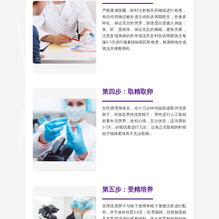
严格遵循医嘱，按时注射相关药物或进行检查，
有任何药物过敏史请主动告诉周期医生；饮食多
样化，保证充分的营养，加强蛋白质摄入例如：
鱼、虾、蛋肉等。保证充足的睡眠，避免劳累，
注意发现身体的异常情况并及时告诉周期医生每
隔3-5天进行激素指标跟踪和检查，检测卵泡生成
情况并调整用药。
第四步：取精取卵
女性调理身体后，在十几分钟内提取成熟并优质
卵子，并筛选男性优质精子； 男性进行人工取精
前要补充营养，放松心情，充分休息，适当禁欲
3-5天，好能试着进行几次，以免正式取精的时候
由于情绪紧张而不无法取精；
第五步：受精培养
采用优质卵子与精子使用单精子显微注射进行配
对，并于体外培育3-6天；培养期间，对胚胎受精
及发育情况进行观察评判，选出发育相对较好的