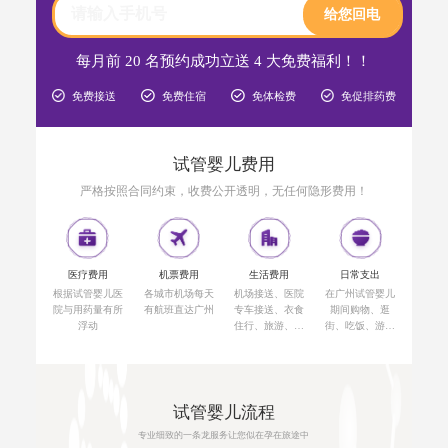
给您回电
每月前 20 名预约成功立送 4 大免费福利！！
免费接送
免费住宿
免体检费
免促排药费
试管婴儿费用
严格按照合同约束，收费公开透明，无任何隐形费用！
医疗费用
机票费用
生活费用
日常支出
根据试管婴儿医
各城市机场每天
机场接送、医院
在广州试管婴儿
院与用药量有所
有航班直达广州
专车接送、衣食
期间购物、逛
浮动
住行、旅游、上
街、吃饭、游玩
门保洁等
等费用
试管婴儿流程
专业细致的一条龙服务让您似在孕在旅途中