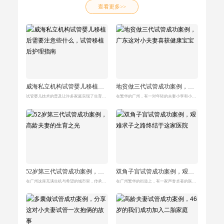
查看更多>>
威海私立机构试管婴儿移植后需要注意些什么，试管移植后护理指南
地贫做三代试管成功案例，广东这对小夫妻喜获健康宝宝
试管婴儿技术的普及让许多家庭实现了生育的梦想，而在这一过程中，胚胎移植后护理显得尤为重要。尤其对于选择在威海私立机构进行试管婴儿的夫妻来说，了解移植后需要注意的
在繁华的广州，有一对年轻的夫妻小李和小张，他们的故事让人感受到爱与希望的力量。小李今年25岁，和小张相识于大学校园，经过几年的甜蜜恋爱，两人于去年步入婚姻殿堂。
52岁第三代试管成功案例，高龄夫妻的生育之光
双角子宫试管成功案例，艰难求子之路终结于这家医院
在广州这座充满生机与希望的城市里，传承生殖中心见证了无数家庭的喜悦与感动。在这个春季，一个特别的故事开始于一个高龄夫妻的案例，充满了挑战与温暖，他们的试管婴儿成
在广州繁华的街道上，有一家声誉卓著的医院——广州传承生殖中心。这里不仅是无数家庭追求幸福的地方，更是一座希望的灯塔。24岁的林静（化名）就是在这里找到了属于她的