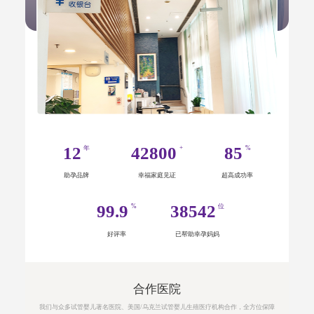
12
42800
85
年
+
%
助孕品牌
幸福家庭见证
超高成功率
99.9
38542
%
位
好评率
已帮助幸孕妈妈
合作医院
我们与众多试管婴儿著名医院、美国/乌克兰试管婴儿生殖医疗机构合作，全方位保障