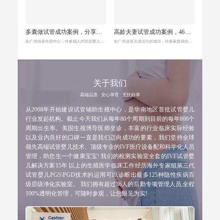
多囊做试管成功案例，分享这对小夫妻试管一次抱俩的故事
高龄夫妻试管成功案例，46岁的我们成功加入二胎家庭
在广州传承生殖中心，许多感人的试管婴儿故事正在上演。其中，一对年轻的夫妻——小林和小玲的故事，尤其令人感动。小林和小玲都是24岁，刚刚步入婚姻的殿堂，生活原本应
在广州这座充满活力的城市，许多家庭都在追求他们的梦想，而对于一些高龄夫妻来说，生育的梦想更是充满了挑战与希望。李先生和王女士就是这样一对经历了艰辛却最终成功的高
关于我们
高端品质 · 安心孕育 · 无忧好孕
从2008年开始建设试管辅助生殖中心，是华南地区首批试管婴儿
行业发起机构。截止今天我们从每年80个周期到目前的每年800个
周期出生率。美国生殖博导医师坐诊，丰富的行业临床实际经验
以及业内良好的口碑一直是我们迈向成功的要素，我们坚持全球
领先高端试管婴儿技术、顶级专业的IVF医疗设备配和科学化人员
管理，助您生一个健康宝宝! 我们的检测实验室全套的IVF试管婴
儿解决方案15年 以上的生殖医学临床工作经历海外专家组第三代
试管婴儿PGS\PGD技术的运用可以诊断出最多125种隐性疾病百
级层级净化实验室。 我们拥有超过36人的后勤专项管理人员,全程
100%透明化管理，可随时参观，让您眼见为实!