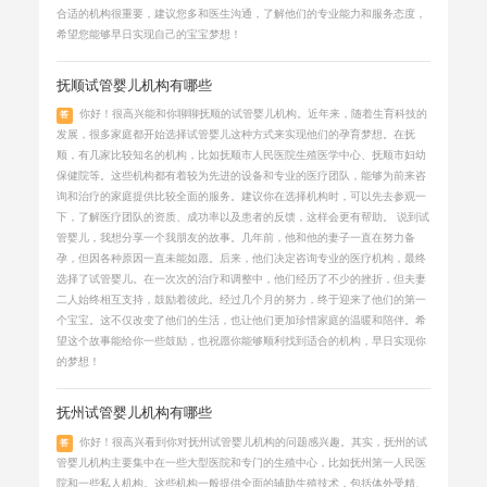
合适的机构很重要，建议您多和医生沟通，了解他们的专业能力和服务态度，
希望您能够早日实现自己的宝宝梦想！
抚顺试管婴儿机构有哪些
你好！很高兴能和你聊聊抚顺的试管婴儿机构。近年来，随着生育科技的
答
发展，很多家庭都开始选择试管婴儿这种方式来实现他们的孕育梦想。在抚
顺，有几家比较知名的机构，比如抚顺市人民医院生殖医学中心、抚顺市妇幼
保健院等。这些机构都有着较为先进的设备和专业的医疗团队，能够为前来咨
询和治疗的家庭提供比较全面的服务。建议你在选择机构时，可以先去参观一
下，了解医疗团队的资质、成功率以及患者的反馈，这样会更有帮助。 说到试
管婴儿，我想分享一个我朋友的故事。几年前，他和他的妻子一直在努力备
孕，但因各种原因一直未能如愿。后来，他们决定咨询专业的医疗机构，最终
选择了试管婴儿。在一次次的治疗和调整中，他们经历了不少的挫折，但夫妻
二人始终相互支持，鼓励着彼此。经过几个月的努力，终于迎来了他们的第一
个宝宝。这不仅改变了他们的生活，也让他们更加珍惜家庭的温暖和陪伴。希
望这个故事能给你一些鼓励，也祝愿你能够顺利找到适合的机构，早日实现你
的梦想！
抚州试管婴儿机构有哪些
你好！很高兴看到你对抚州试管婴儿机构的问题感兴趣。其实，抚州的试
答
管婴儿机构主要集中在一些大型医院和专门的生殖中心，比如抚州第一人民医
院和一些私人机构。这些机构一般提供全面的辅助生殖技术，包括体外受精、