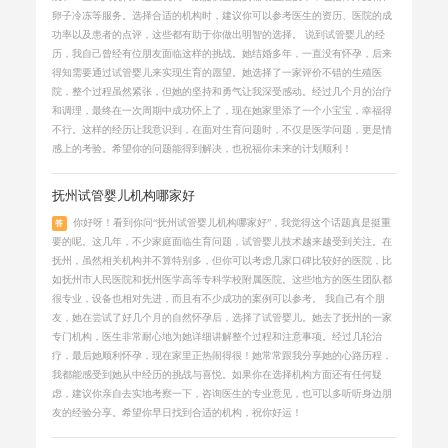
卵子冷冻等服务。选择合适的机构时，建议你可以参考医生的资历、医院的成
功率以及患者的点评，这些都有助于你做出明智的选择。 说到试管婴儿的经
历，我自己曾经有位朋友面临这样的挑战。她结婚多年，一直没有怀孕，后来
得知需要通过试管婴儿来实现生育的愿望。她选择了一家评价不错的生殖医
院，整个过程虽然紧张，但她的坚持和勇气让我深受感动。经过几个月的治疗
和调理，最终在一次周期中成功怀上了，现在她家里添了一个小宝宝，幸福得
不行。这样的经历让我意识到，在面对生育问题时，不仅是医学问题，更是情
感上的考验。希望你的问题能得到解决，也祝福你未来的计划顺利！
抚州试管婴儿机构哪家好
你好呀！看到你问“抚州试管婴儿机构哪家好”，我觉得这个话题真是挺重
答
要的呢。这几年，不少家庭面临生育问题，试管婴儿技术越来越受到关注。在
抚州，虽然相关机构并不算特别多，但你可以考虑几家口碑比较好的医院，比
如抚州市人民医院和抚州医学高等专科学校附属医院。这些地方的医生团队都
很专业，设备也相对先进，而且有不少成功的案例可以参考。 我自己有个朋
友，她在尝试了好几个月的自然怀孕后，选择了试管婴儿。她去了抚州的一家
专门机构，医生非常耐心地为她详细讲解整个过程和注意事项。经过几轮治
疗，最后她顺利怀孕，现在家里正热闹得很！她常常跟我分享她的心路历程，
我都能感受到她从中经历的挑战与喜悦。如果你在选择机构方面还有任何疑
虑，建议你亲自去实地考察一下，咨询医生的专业意见，也可以多听听身边朋
友的经验分享。希望你早日找到合适的机构，祝你好运！