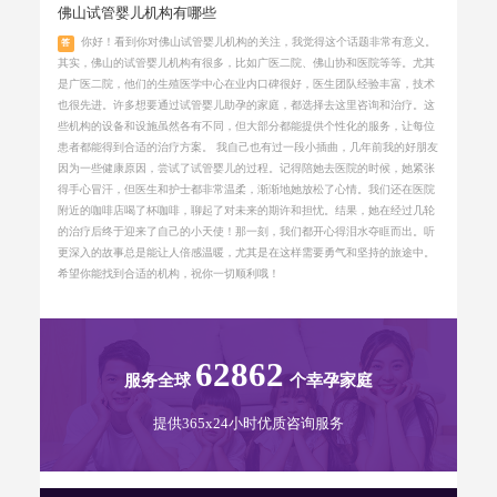
佛山试管婴儿机构有哪些
你好！看到你对佛山试管婴儿机构的关注，我觉得这个话题非常有意义。
答
其实，佛山的试管婴儿机构有很多，比如广医二院、佛山协和医院等等。尤其
是广医二院，他们的生殖医学中心在业内口碑很好，医生团队经验丰富，技术
也很先进。许多想要通过试管婴儿助孕的家庭，都选择去这里咨询和治疗。这
些机构的设备和设施虽然各有不同，但大部分都能提供个性化的服务，让每位
患者都能得到合适的治疗方案。 我自己也有过一段小插曲，几年前我的好朋友
因为一些健康原因，尝试了试管婴儿的过程。记得陪她去医院的时候，她紧张
得手心冒汗，但医生和护士都非常温柔，渐渐地她放松了心情。我们还在医院
附近的咖啡店喝了杯咖啡，聊起了对未来的期许和担忧。结果，她在经过几轮
的治疗后终于迎来了自己的小天使！那一刻，我们都开心得泪水夺眶而出。听
更深入的故事总是能让人倍感温暖，尤其是在这样需要勇气和坚持的旅途中。
希望你能找到合适的机构，祝你一切顺利哦！
62862
服务全球
个幸孕家庭
提供365x24小时优质咨询服务