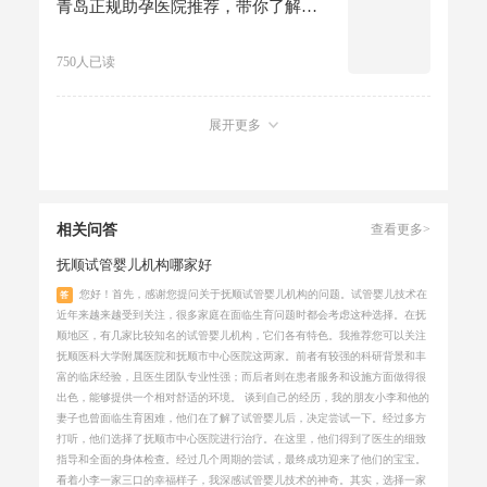
青岛正规助孕医院推荐，带你了解三代试管机构实力！
750人已读
展开更多
相关问答
查看更多>
抚顺试管婴儿机构哪家好
您好！首先，感谢您提问关于抚顺试管婴儿机构的问题。试管婴儿技术在
答
近年来越来越受到关注，很多家庭在面临生育问题时都会考虑这种选择。在抚
顺地区，有几家比较知名的试管婴儿机构，它们各有特色。我推荐您可以关注
抚顺医科大学附属医院和抚顺市中心医院这两家。前者有较强的科研背景和丰
富的临床经验，且医生团队专业性强；而后者则在患者服务和设施方面做得很
出色，能够提供一个相对舒适的环境。 谈到自己的经历，我的朋友小李和他的
妻子也曾面临生育困难，他们在了解了试管婴儿后，决定尝试一下。经过多方
打听，他们选择了抚顺市中心医院进行治疗。在这里，他们得到了医生的细致
指导和全面的身体检查。经过几个周期的尝试，最终成功迎来了他们的宝宝。
看着小李一家三口的幸福样子，我深感试管婴儿技术的神奇。其实，选择一家