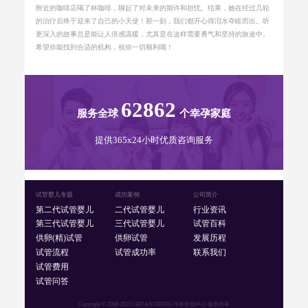
附近的咖啡店喝了杯咖啡，聊起了对未来的期许和担忧。结果，她在经过几轮
的治疗后终于迎来了自己的小天使！那一刻，我们都开心得泪水夺眶而出。听
更深入的故事总是能让人倍感温暖，尤其是在这样需要勇气和坚持的旅途中。
希望你能找到合适的机构，祝你一切顺利哦！
62862
服务全球
个幸孕家庭
提供365x24小时优质咨询服务
试管婴儿专题
成功案例
公司简介
第二代试管婴儿
二代试管婴儿
行业资讯
第三代试管婴儿
三代试管婴儿
试管百科
供卵(精)试管
供卵试管
发展历程
试管流程
试管成功率
联系我们
试管费用
试管问答
Copyright © 2008-2025 CHUANCHENG 传承生殖中心 版权所有