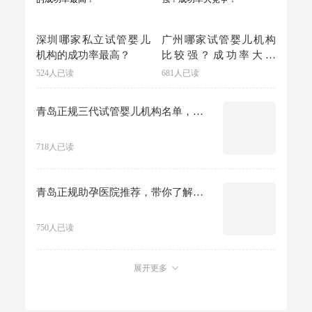
深圳哪家私立试管婴儿
广州哪家试管婴儿机构
机构的成功率最高？
比较强？成功率大竞
争！
524人已读
681人已读
青岛正规三代试管婴儿机构名单，选择时能够更加明确和放心。
718人已读
青岛正规助孕医院推荐，带你了解三代试管机构实力！
750人已读
展开更多