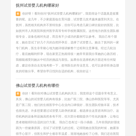
抚州试管婴儿机构哪家好
你好呀！看到你问“抚州试管婴儿机构哪家好”，我觉得这个话题真是挺重
答
要的呢。这几年，不少家庭面临生育问题，试管婴儿技术越来越受到关注。在
抚州，虽然相关机构并不算特别多，但你可以考虑几家口碑比较好的医院，比
如抚州市人民医院和抚州医学高等专科学校附属医院。这些地方的医生团队都
很专业，设备也相对先进，而且有不少成功的案例可以参考。 我自己有个朋
友，她在尝试了好几个月的自然怀孕后，选择了试管婴儿。她去了抚州的一家
专门机构，医生非常耐心地为她详细讲解整个过程和注意事项。经过几轮治
疗，最后她顺利怀孕，现在家里正热闹得很！她常常跟我分享她的心路历程，
我都能感受到她从中经历的挑战与喜悦。如果你在选择机构方面还有任何疑
虑，建议你亲自去实地考察一下，咨询医生的专业意见，也可以多听听身边朋
友的经验分享。希望你早日找到合适的机构，祝你好运！
佛山试管婴儿机构有哪些
你好！看到你对佛山试管婴儿机构的关注，我觉得这个话题非常有意义。
答
其实，佛山的试管婴儿机构有很多，比如广医二院、佛山协和医院等等。尤其
是广医二院，他们的生殖医学中心在业内口碑很好，医生团队经验丰富，技术
也很先进。许多想要通过试管婴儿助孕的家庭，都选择去这里咨询和治疗。这
些机构的设备和设施虽然各有不同，但大部分都能提供个性化的服务，让每位
患者都能得到合适的治疗方案。 我自己也有过一段小插曲，几年前我的好朋友
因为一些健康原因，尝试了试管婴儿的过程。记得陪她去医院的时候，她紧张
得手心冒汗，但医生和护士都非常温柔，渐渐地她放松了心情。我们还在医院