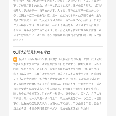
询和治疗的家庭提供比较全面的服务。建议你在选择机构时，可以先去参观一
下，了解医疗团队的资质、成功率以及患者的反馈，这样会更有帮助。 说到试
管婴儿，我想分享一个我朋友的故事。几年前，他和他的妻子一直在努力备
孕，但因各种原因一直未能如愿。后来，他们决定咨询专业的医疗机构，最终
选择了试管婴儿。在一次次的治疗和调整中，他们经历了不少的挫折，但夫妻
二人始终相互支持，鼓励着彼此。经过几个月的努力，终于迎来了他们的第一
个宝宝。这不仅改变了他们的生活，也让他们更加珍惜家庭的温暖和陪伴。希
望这个故事能给你一些鼓励，也祝愿你能够顺利找到适合的机构，早日实现你
的梦想！
抚州试管婴儿机构有哪些
你好！很高兴看到你对抚州试管婴儿机构的问题感兴趣。其实，抚州的试
答
管婴儿机构主要集中在一些大型医院和专门的生殖中心，比如抚州第一人民医
院和一些私人机构。这些机构一般提供全面的辅助生殖技术，包括体外受精、
卵子冷冻等服务。选择合适的机构时，建议你可以参考医生的资历、医院的成
功率以及患者的点评，这些都有助于你做出明智的选择。 说到试管婴儿的经
历，我自己曾经有位朋友面临这样的挑战。她结婚多年，一直没有怀孕，后来
得知需要通过试管婴儿来实现生育的愿望。她选择了一家评价不错的生殖医
院，整个过程虽然紧张，但她的坚持和勇气让我深受感动。经过几个月的治疗
和调理，最终在一次周期中成功怀上了，现在她家里添了一个小宝宝，幸福得
不行。这样的经历让我意识到，在面对生育问题时，不仅是医学问题，更是情
感上的考验。希望你的问题能得到解决，也祝福你未来的计划顺利！