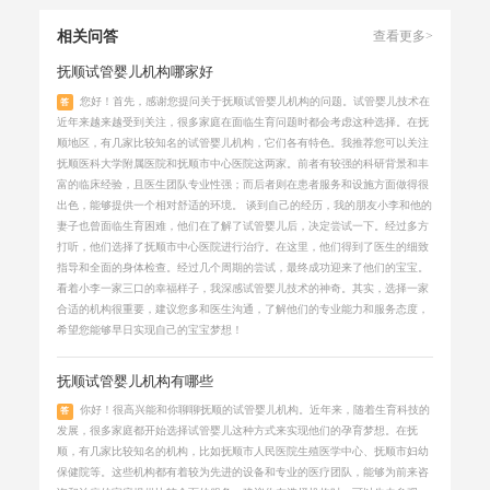
相关问答
查看更多>
抚顺试管婴儿机构哪家好
您好！首先，感谢您提问关于抚顺试管婴儿机构的问题。试管婴儿技术在
答
近年来越来越受到关注，很多家庭在面临生育问题时都会考虑这种选择。在抚
顺地区，有几家比较知名的试管婴儿机构，它们各有特色。我推荐您可以关注
抚顺医科大学附属医院和抚顺市中心医院这两家。前者有较强的科研背景和丰
富的临床经验，且医生团队专业性强；而后者则在患者服务和设施方面做得很
出色，能够提供一个相对舒适的环境。 谈到自己的经历，我的朋友小李和他的
妻子也曾面临生育困难，他们在了解了试管婴儿后，决定尝试一下。经过多方
打听，他们选择了抚顺市中心医院进行治疗。在这里，他们得到了医生的细致
指导和全面的身体检查。经过几个周期的尝试，最终成功迎来了他们的宝宝。
看着小李一家三口的幸福样子，我深感试管婴儿技术的神奇。其实，选择一家
合适的机构很重要，建议您多和医生沟通，了解他们的专业能力和服务态度，
希望您能够早日实现自己的宝宝梦想！
抚顺试管婴儿机构有哪些
你好！很高兴能和你聊聊抚顺的试管婴儿机构。近年来，随着生育科技的
答
发展，很多家庭都开始选择试管婴儿这种方式来实现他们的孕育梦想。在抚
顺，有几家比较知名的机构，比如抚顺市人民医院生殖医学中心、抚顺市妇幼
保健院等。这些机构都有着较为先进的设备和专业的医疗团队，能够为前来咨