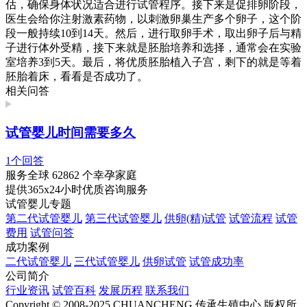
估，确保身体状况适合进行试管程序。接下来是促排卵阶段，
医生会给你注射激素药物，以刺激卵巢生产多个卵子，这个阶
段一般持续10到14天。然后，进行取卵手术，取出卵子后与精
子进行体外受精，接下来就是胚胎培养和选择，通常会在实验
室培养3到5天。最后，将优质胚胎植入子宫，剩下的就是等着
胚胎着床，看看是否成功了。
相关问答
试管婴儿时间需要多久
1个回答
服务全球
62862
个幸孕家庭
提供365x24小时优质咨询服务
试管婴儿专题
第二代试管婴儿
第三代试管婴儿
供卵(精)试管
试管流程
试管
费用
试管问答
成功案例
二代试管婴儿
三代试管婴儿
供卵试管
试管成功率
公司简介
行业资讯
试管百科
发展历程
联系我们
Copyright © 2008-2025 CHUANCHENG 传承生殖中心 版权所